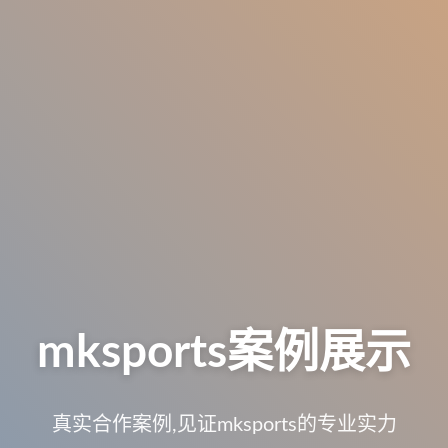
mksports案例展示
真实合作案例,见证mksports的专业实力